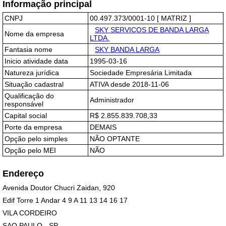
Informação principal
CNPJ
00.497.373/0001-10 [ MATRIZ ]
SKY SERVICOS DE BANDA LARGA
Nome da empresa
LTDA.
Fantasia nome
SKY BANDA LARGA
Inicio atividade data
1995-03-16
Natureza jurídica
Sociedade Empresária Limitada
Situação cadastral
ATIVA desde 2018-11-06
Qualificação do
Administrador
responsável
Capital social
R$ 2.855.839.708,33
Porte da empresa
DEMAIS
Opção pelo simples
NÃO OPTANTE
Opção pelo MEI
NÃO
Endereço
Avenida Doutor Chucri Zaidan, 920
Edif Torre 1 Andar 4 9 A 11 13 14 16 17
VILA CORDEIRO
SAO PAULO - SP