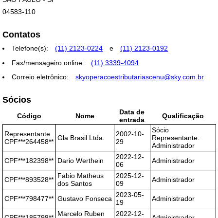
04583-110
Contatos
Telefone(s):
(11) 2123-0224
e
(11) 2123-0192
Fax/mensageiro online:
(11) 3339-4094
Correio eletrônico:
skyoperacoestributariascenu@sky.com.br
Sócios
Data de
Código
Nome
Qualificação
entrada
Sócio
Representante
2002-10-
Gla Brasil Ltda.
Representante:
CPF***264458**
29
Administrador
2022-12-
CPF***182398**
Dario Werthein
Administrador
06
Fabio Matheus
2025-12-
CPF***893528**
Administrador
dos Santos
09
2023-05-
CPF***798477**
Gustavo Fonseca
Administrador
19
Marcelo Ruben
2022-12-
CPF***185798**
Administrador