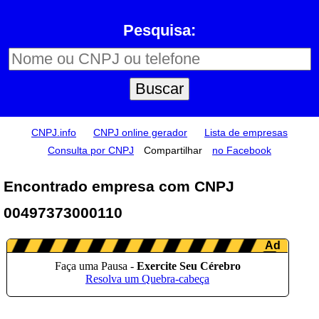
Pesquisa:
CNPJ.info
CNPJ online gerador
Lista de empresas
Consulta por CNPJ
Compartilhar
no Facebook
Encontrado empresa com CNPJ
00497373000110