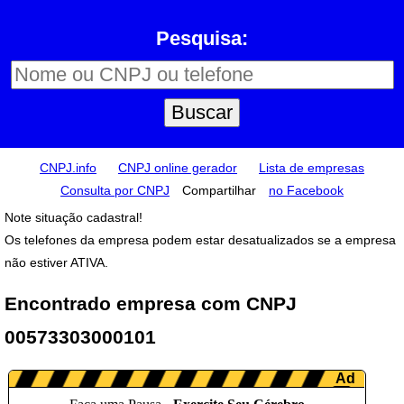
Pesquisa:
CNPJ.info
CNPJ online gerador
Lista de empresas
Consulta por CNPJ
Compartilhar
no Facebook
Note situação cadastral!
Os telefones da empresa podem estar desatualizados se a empresa
não estiver ATIVA.
Encontrado empresa com CNPJ
00573303000101