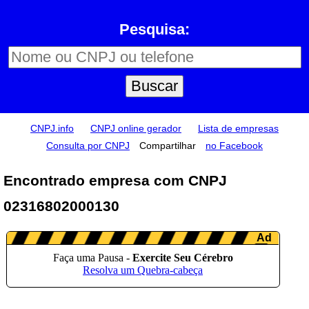
Pesquisa:
CNPJ.info
CNPJ online gerador
Lista de empresas
Consulta por CNPJ
Compartilhar
no Facebook
Encontrado empresa com CNPJ
02316802000130