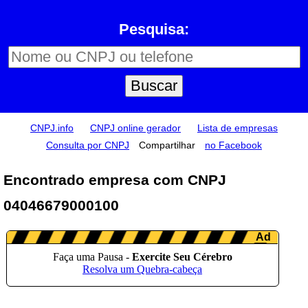
Pesquisa:
CNPJ.info
CNPJ online gerador
Lista de empresas
Consulta por CNPJ
Compartilhar
no Facebook
Encontrado empresa com CNPJ
04046679000100