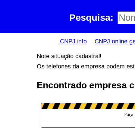
Pesquisa:
CNPJ.info
CNPJ online g
Note situação cadastral!
Os telefones da empresa podem esta
Encontrado empresa 