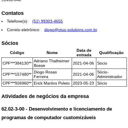
Contatos
Telefone(s):
(51) 99303-4655
Correio eletrônico:
diogo@otus-solutions.com.br
Sócios
Data de
Código
Nome
Qualificação
entrada
Adriano Thalheimer
CPF***384130**
2021-04-06
Sócio
Boese
Diogo Rosas
Sócio-
CPF***157480**
2021-04-06
Ferreira
Administrador
CPF***926960**
Erick Martins Poleto
2023-05-23
Sócio
Atividades de negócios da empresa
62.02-3-00 - Desenvolvimento e licenciamento de
programas de computador customizáveis