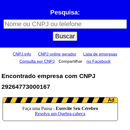
Pesquisa:
CNPJ.info
CNPJ online gerador
Lista de empresas
Consulta por CNPJ
Compartilhar
no Facebook
Encontrado empresa com CNPJ
29264773000167