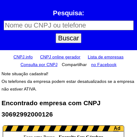
Pesquisa:
CNPJ.info
CNPJ online gerador
Lista de empresas
Consulta por CNPJ
Compartilhar
no Facebook
Note situação cadastral!
Os telefones da empresa podem estar desatualizados se a empresa
não estiver ATIVA.
Encontrado empresa com CNPJ
30692992000126