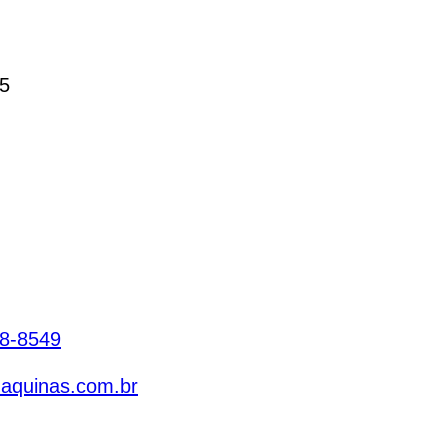
65
78-8549
maquinas.com.br