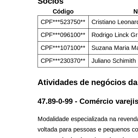
Sócios
Código
N
CPF***523750**
Cristiano Leonar
CPF***096100**
Rodrigo Linck Gr
CPF***107100**
Suzana Maria Ma
CPF***230370**
Juliano Schimith
Atividades de negócios d
47.89-0-99 - Comércio varej
Modalidade especializada na revenda
voltada para pessoas e pequenos co