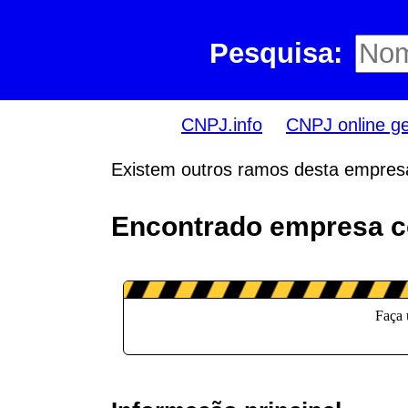
Pesquisa:
CNPJ.info
CNPJ online g
Existem outros ramos desta empre
Encontrado empresa 