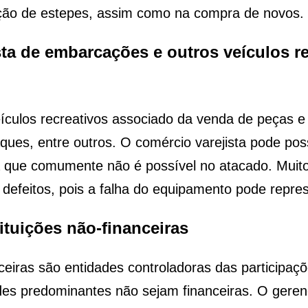
ão de estepes, assim como na compra de novos.
sta de embarcações e outros veículos r
eículos recreativos associado da venda de peças 
caiaques, entre outros. O comércio varejista pode pos
a que comumente não é possível no atacado. Muit
feitos, pois a falha do equipamento pode represe
tituições não-financeiras
nceiras são entidades controladoras das participaç
ades predominantes não sejam financeiras. O ger