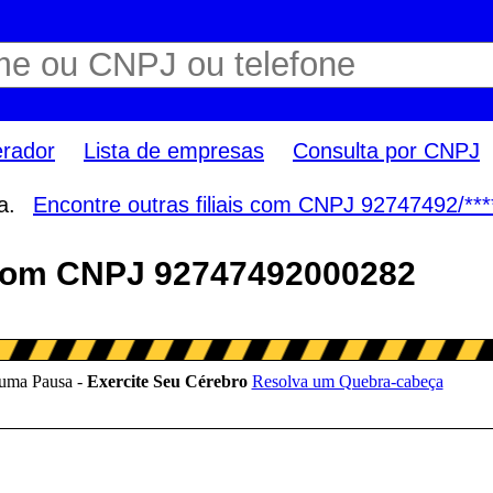
erador
Lista de empresas
Consulta por CNPJ
sa.
Encontre outras filiais com CNPJ 92747492/***
com CNPJ 92747492000282