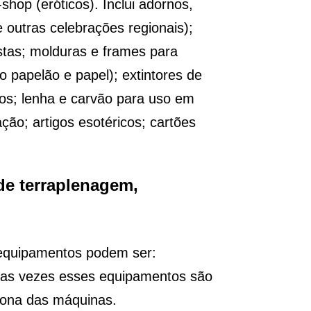
shop (eróticos). Inclui adornos,
 outras celebrações regionais);
estas; molduras e frames para
 papelão e papel); extintores de
dos; lenha e carvão para uso em
ação; artigos esotéricos; cartões
de terraplenagem,
 equipamentos podem ser:
itas vezes esses equipamentos são
dona das máquinas.