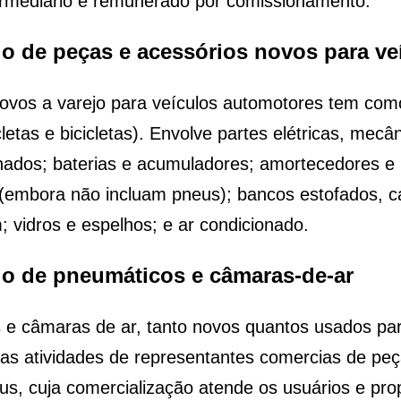
ntermediário é remunerado por comissionamento.
ejo de peças e acessórios novos para v
ovos a varejo para veículos automotores tem com
etas e bicicletas). Envolve partes elétricas, mecâ
nados; baterias e acumuladores; amortecedores e m
s (embora não incluam pneus); bancos estofados, c
; vidros e espelhos; e ar condicionado.
ejo de pneumáticos e câmaras-de-ar
 e câmaras de ar, tanto novos quantos usados pa
 as atividades de representantes comercias de peça
us, cuja comercialização atende os usuários e prop