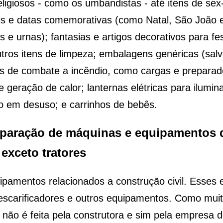
ligiosos - como os umbandistas - até itens de sex-
is e datas comemorativas (como Natal, São João e
os e urnas); fantasias e artigos decorativos para f
ros itens de limpeza; embalagens genéricas (salvo
tos de combate a incêndio, como cargas e prepara
e geração de calor; lanternas elétricas para ilumin
o em desuso; e carrinhos de bebês.
reparação de máquinas e equipamentos 
exceto tratores
amentos relacionados a construção civil. Esses
, escarificadores e outros equipamentos. Como mu
não é feita pela construtora e sim pela empresa 