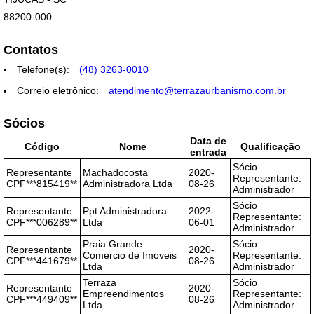
88200-000
Contatos
Telefone(s):
(48) 3263-0010
Correio eletrônico:
atendimento@terrazaurbanismo.com.br
Sócios
Data de
Código
Nome
Qualificação
entrada
Sócio
Representante
Machadocosta
2020-
Representante:
CPF***815419**
Administradora Ltda
08-26
Administrador
Sócio
Representante
Ppt Administradora
2022-
Representante:
CPF***006289**
Ltda
06-01
Administrador
Praia Grande
Sócio
Representante
2020-
Comercio de Imoveis
Representante:
CPF***441679**
08-26
Ltda
Administrador
Terraza
Sócio
Representante
2020-
Empreendimentos
Representante:
CPF***449409**
08-26
Ltda
Administrador