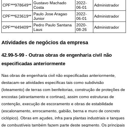
Gustavo Machado
2022-
CPF***978649**
Administrador
Costa
06-01
Paulo Jose Aragao
2022-
CPF***623619**
Administrador
Junior
06-01
Pedro Paulo Santana
2020-
CPF***449409**
Administrador
Laus
08-26
Atividades de negócios da empresa
42.99-5-99 - Outras obras de engenharia civil não
especificadas anteriormente
Nas obras de engenharia civil não especificadas anteriormente,
destacam-se atividades específicas tais como subdivisão
(loteamento) de terras com benfeitorias, construção de proteções de
encostas (atirantamento e cortinas), assim como estruturas de
contenção, execução de escoramento e obras de estabilidade
(escalonamento, enrocamento, gabião, berna e muro de concreto
ciclópico). Obras em açudes, infra para plantas industriais e tanques
de combustíveis também fazem parte deste segmento. Os principais