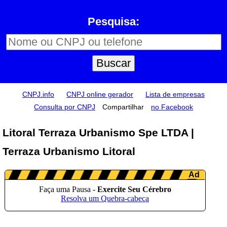
Pesquisa:
CNPJ.info
CNPJ online gerador
Lista de empresas
Consulta por CNPJ
Compartilhar
no Facebook
Litoral Terraza Urbanismo Spe LTDA |
Terraza Urbanismo Litoral