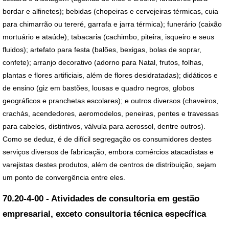
bordar e alfinetes); bebidas (chopeiras e cervejeiras térmicas, cuia
para chimarrão ou tereré, garrafa e jarra térmica); funerário (caixão
mortuário e ataúde); tabacaria (cachimbo, piteira, isqueiro e seus
fluidos); artefato para festa (balões, bexigas, bolas de soprar,
confete); arranjo decorativo (adorno para Natal, frutos, folhas,
plantas e flores artificiais, além de flores desidratadas); didáticos e
de ensino (giz em bastões, lousas e quadro negros, globos
geográficos e pranchetas escolares); e outros diversos (chaveiros,
crachás, acendedores, aeromodelos, peneiras, pentes e travessas
para cabelos, distintivos, válvula para aerossol, dentre outros).
Como se deduz, é de difícil segregação os consumidores destes
serviços diversos de fabricação, embora comércios atacadistas e
varejistas destes produtos, além de centros de distribuição, sejam
um ponto de convergência entre eles.
70.20-4-00 - Atividades de consultoria em gestão
empresarial, exceto consultoria técnica específica