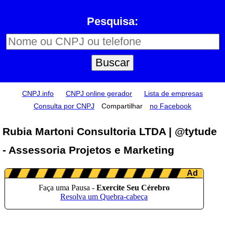
Pesquisa:
CNPJ.info
CNPJ online gerador
Lista de empresas
Consulta por CNPJ
Compartilhar
no Facebook
Rubia Martoni Consultoria LTDA | @tytude
- Assessoria Projetos e Marketing