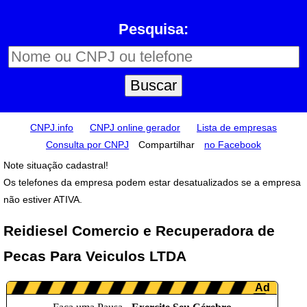
Pesquisa:
CNPJ.info
CNPJ online gerador
Lista de empresas
Consulta por CNPJ
Compartilhar
no Facebook
Note situação cadastral!
Os telefones da empresa podem estar desatualizados se a empresa
não estiver ATIVA.
Reidiesel Comercio e Recuperadora de
Pecas Para Veiculos LTDA