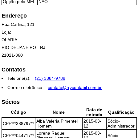
Opção pelo MEI
NÃO
Endereço
Rua Carlina, 121
Loja;
OLARIA
RIO DE JANEIRO - RJ
21021-360
Contatos
Telefone(s):
(21) 3884-9788
Correio eletrônico:
contato@rrycontabil.com.br
Sócios
Data de
Código
Nome
Qualificação
entrada
Alba Valeria Pimentel
2015-03-
Sócio-
CPF***388797**
Homem
12
Administrador
Lorena Raquel
2015-03-
CPF***044717**
Sócio
Pimentel Homem
12