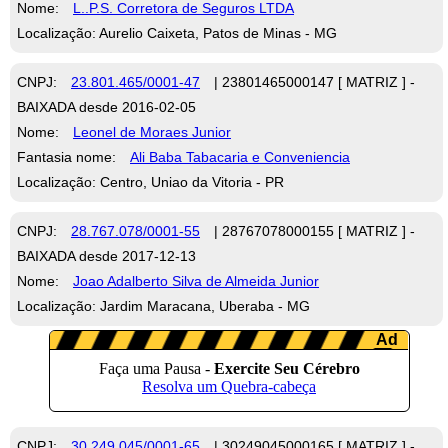
Nome:
L..P.S. Corretora de Seguros LTDA
Localização: Aurelio Caixeta, Patos de Minas - MG
CNPJ:
23.801.465/0001-47
| 23801465000147 [ MATRIZ ] -
BAIXADA desde 2016-02-05
Nome:
Leonel de Moraes Junior
Fantasia nome:
Ali Baba Tabacaria e Conveniencia
Localização: Centro, Uniao da Vitoria - PR
CNPJ:
28.767.078/0001-55
| 28767078000155 [ MATRIZ ] -
BAIXADA desde 2017-12-13
Nome:
Joao Adalberto Silva de Almeida Junior
Localização: Jardim Maracana, Uberaba - MG
CNPJ:
30.249.045/0001-65
| 30249045000165 [ MATRIZ ] -