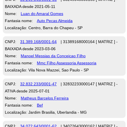
BAIXADA desde 2021-05-11
Nome:
Luan do Amaral Gomes
Fantasia nome:
Auto Pecas Almeida
Localização: Centro, Barra do Chapeu - SP
CNPJ:
31.389.168/0001-64
| 31389168000164 [ MATRIZ ] -
BAIXADA desde 2023-03-06
Nome:
Manoel Messias da Conceicao Filho
Fantasia nome:
Mmc Filho Assessoria Assessoria
Localização: Vila Nova Mazzei, Sao Paulo - SP
CNPJ:
32.832.233/0001-47
| 32832233000147 [ MATRIZ ] -
ATIVA desde 2025-07-01
Nome:
Matheus Barcelos Ferreira
Fantasia nome:
Bef
Localização: Jardim Brasilia, Uberlandia - MG
CNPJ:
34.072.643/0001-62
| 34072643000162 [ MATRIZ ] -