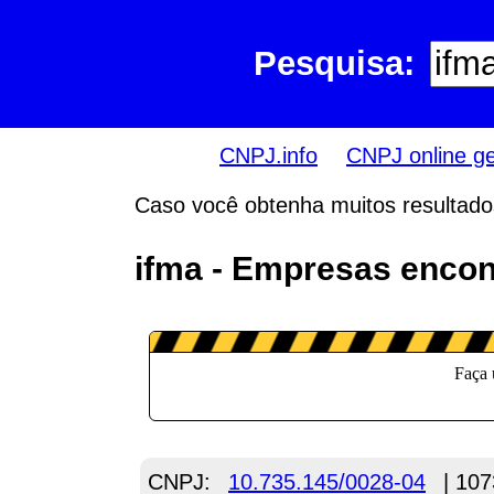
Pesquisa:
CNPJ.info
CNPJ online g
Caso você obtenha muitos resultados,
ifma - Empresas encon
CNPJ:
10.735.145/0028-04
| 107