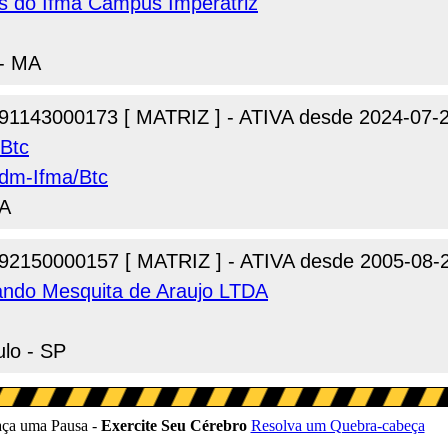
s do Ifma Campus Imperatriz
 - MA
91143000173 [ MATRIZ ] - ATIVA desde 2024-07-
Btc
dm-Ifma/Btc
MA
92150000157 [ MATRIZ ] - ATIVA desde 2005-08-
nando Mesquita de Araujo LTDA
lo - SP