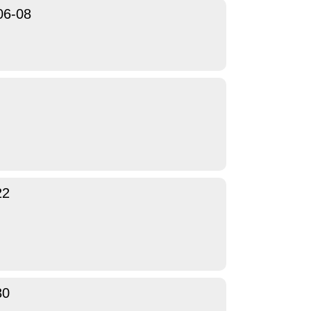
06-08
22
30