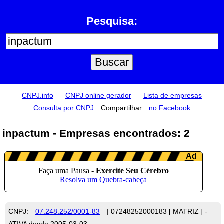
Pesquisa:
CNPJ.info
CNPJ online gerador
Lista de empresas
Consulta por CNPJ
Compartilhar
no Facebook
inpactum - Empresas encontrados: 2
CNPJ:
07.248.252/0001-83
| 07248252000183 [ MATRIZ ] -
ATIVA desde 2005-03-03