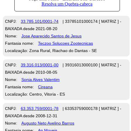
CNPJ:
33.785.101/0001-74
| 33785101000174 [ MATRIZ ] -
BAIXADA desde 2021-08-20
Nome:
Jose Aparecido Santos de Jesus
Fantasia nome:
Teczoo Solucoes Zootecnicas
Localização: Zona Rural, Riachao do Dantas - SE
CNPJ:
39.316.013/0001-00
| 39316013000100 [ MATRIZ ] -
BAIXADA desde 2010-08-05
Nome:
Sonia Alves Valentim
Fantasia nome:
Cireana
Localização: Centro, Vitoria - ES
CNPJ:
63.353.759/0001-78
| 63353759000178 [ MATRIZ ] -
BAIXADA desde 2008-12-31
Nome:
Augusto Neto Avelino Barros
Fantasia nome:
An Moveis