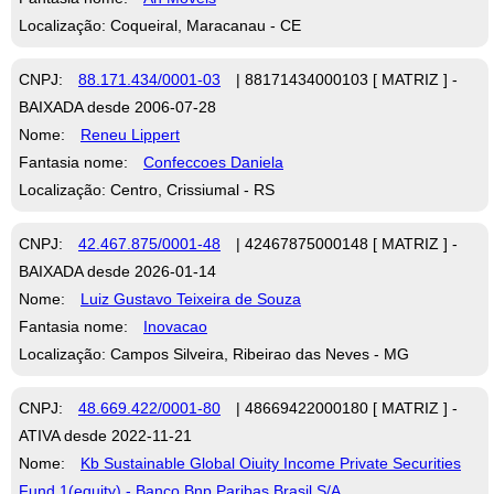
Localização: Coqueiral, Maracanau - CE
CNPJ:
88.171.434/0001-03
| 88171434000103 [ MATRIZ ] -
BAIXADA desde 2006-07-28
Nome:
Reneu Lippert
Fantasia nome:
Confeccoes Daniela
Localização: Centro, Crissiumal - RS
CNPJ:
42.467.875/0001-48
| 42467875000148 [ MATRIZ ] -
BAIXADA desde 2026-01-14
Nome:
Luiz Gustavo Teixeira de Souza
Fantasia nome:
Inovacao
Localização: Campos Silveira, Ribeirao das Neves - MG
CNPJ:
48.669.422/0001-80
| 48669422000180 [ MATRIZ ] -
ATIVA desde 2022-11-21
Nome:
Kb Sustainable Global Oiuity Income Private Securities
Fund 1(equity) - Banco Bnp Paribas Brasil S/A