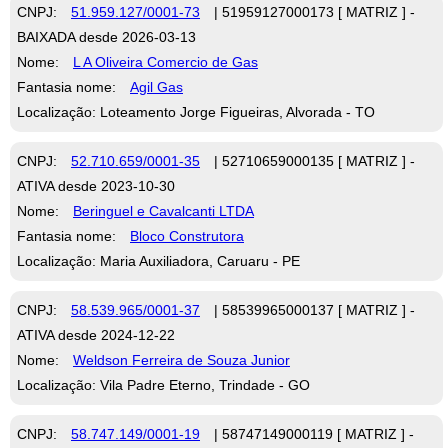
CNPJ:
51.959.127/0001-73
| 51959127000173 [ MATRIZ ] -
BAIXADA desde 2026-03-13
Nome:
L A Oliveira Comercio de Gas
Fantasia nome:
Agil Gas
Localização: Loteamento Jorge Figueiras, Alvorada - TO
CNPJ:
52.710.659/0001-35
| 52710659000135 [ MATRIZ ] -
ATIVA desde 2023-10-30
Nome:
Beringuel e Cavalcanti LTDA
Fantasia nome:
Bloco Construtora
Localização: Maria Auxiliadora, Caruaru - PE
CNPJ:
58.539.965/0001-37
| 58539965000137 [ MATRIZ ] -
ATIVA desde 2024-12-22
Nome:
Weldson Ferreira de Souza Junior
Localização: Vila Padre Eterno, Trindade - GO
CNPJ:
58.747.149/0001-19
| 58747149000119 [ MATRIZ ] -