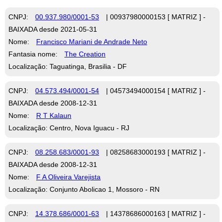
CNPJ:
00.937.980/0001-53
| 00937980000153 [ MATRIZ ] -
BAIXADA desde 2021-05-31
Nome:
Francisco Mariani de Andrade Neto
Fantasia nome:
The Creation
Localização: Taguatinga, Brasilia - DF
CNPJ:
04.573.494/0001-54
| 04573494000154 [ MATRIZ ] -
BAIXADA desde 2008-12-31
Nome:
R T Kalaun
Localização: Centro, Nova Iguacu - RJ
CNPJ:
08.258.683/0001-93
| 08258683000193 [ MATRIZ ] -
BAIXADA desde 2008-12-31
Nome:
F A Oliveira Varejista
Localização: Conjunto Abolicao 1, Mossoro - RN
CNPJ:
14.378.686/0001-63
| 14378686000163 [ MATRIZ ] -