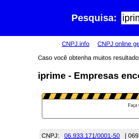
Pesquisa:
CNPJ.info
CNPJ online g
Caso você obtenha muitos resultados,
iprime - Empresas enc
CNPJ:
06.933.171/0001-50
| 069