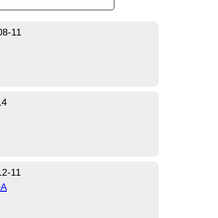
08-11
14
12-11
DA