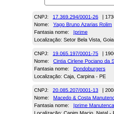
CNPJ:
17.369.294/0001-26
| 173
Nome:
Yago Bruno Azarias Rolim
Fantasia nome:
Iprime
Localização: Setor Bela Vista, Goi
CNPJ:
19.065.197/0001-75
| 190
Nome:
Cintia Cirlene Pociano da S
Fantasia nome:
Dondoburgers
Localização: Caja, Carpina - PE
CNPJ:
20.085.207/0001-13
| 200
Nome:
Macedo & Costa Manutenc
Fantasia nome:
Iprime Manutenca
Localização: Capim Macio, Natal -