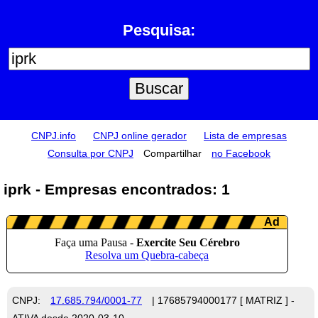
Pesquisa:
CNPJ.info
CNPJ online gerador
Lista de empresas
Consulta por CNPJ
Compartilhar
no Facebook
iprk - Empresas encontrados: 1
CNPJ:
17.685.794/0001-77
| 17685794000177 [ MATRIZ ] -
ATIVA desde 2020-03-10