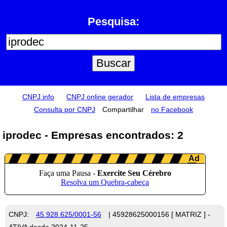
Pesquisa:
CNPJ.info
CNPJ online gerador
Lista de empresas
Consulta por CNPJ
Compartilhar
no Facebook
iprodec - Empresas encontrados: 2
CNPJ:
45.928.625/0001-56
| 45928625000156 [ MATRIZ ] -
ATIVA desde 2024-11-25