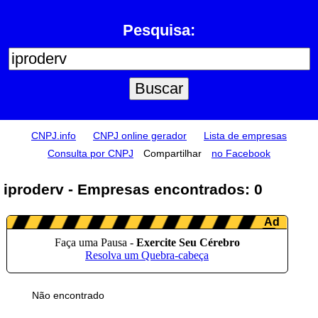
Pesquisa:
CNPJ.info
CNPJ online gerador
Lista de empresas
Consulta por CNPJ
Compartilhar
no Facebook
iproderv - Empresas encontrados: 0
Não encontrado