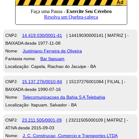
CNPJ:
14.419.030/0001-41
| 14419030000141 [ MATRIZ ] -
BAIXADA desde 1977-11-08
Nome:
Justiniano Ferreira de Oliveira
Fantasia nome:
Bar Itapuam
Localização: Capela, Riachao do Jacuipe - BA
CNPJ:
15.137.276/0010-84
| 15137276001084 [ FILIAL ] -
BAIXADA desde 1990-07-16
Nome:
Telecomunicacoes da Bahia S A Telebahia
Localização: Itapuam, Salvador - BA
CNPJ:
23.211.505/0001-09
| 23211505000109 [ MATRIZ ] -
ATIVA desde 2015-09-03
Nome:
J. C. Construcao, Comercio e Transportes LTDA