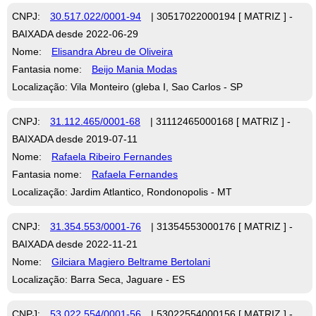
CNPJ:
30.517.022/0001-94
| 30517022000194 [ MATRIZ ] -
BAIXADA desde 2022-06-29
Nome:
Elisandra Abreu de Oliveira
Fantasia nome:
Beijo Mania Modas
Localização: Vila Monteiro (gleba I, Sao Carlos - SP
CNPJ:
31.112.465/0001-68
| 31112465000168 [ MATRIZ ] -
BAIXADA desde 2019-07-11
Nome:
Rafaela Ribeiro Fernandes
Fantasia nome:
Rafaela Fernandes
Localização: Jardim Atlantico, Rondonopolis - MT
CNPJ:
31.354.553/0001-76
| 31354553000176 [ MATRIZ ] -
BAIXADA desde 2022-11-21
Nome:
Gilciara Magiero Beltrame Bertolani
Localização: Barra Seca, Jaguare - ES
CNPJ:
53.022.554/0001-56
| 53022554000156 [ MATRIZ ] -