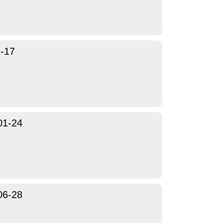
-17
01-24
06-28