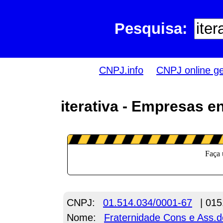
Pesquisa:
CNPJ.info
CNPJ online g
iterativa - Empresas e
CNPJ:
01.514.034/0001-67
| 015
Nome:
Fraternidade Cons e Ass.d