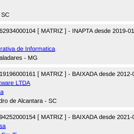
- SC
62934000104 [ MATRIZ ] - INAPTA desde 2019-01
erativa de Informatica
Valadares - MG
19196000161 [ MATRIZ ] - BAIXADA desde 2012-
ftware LTDA
ia
dro de Alcantara - SC
94252000154 [ MATRIZ ] - BAIXADA desde 2021-
sa