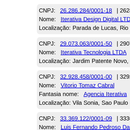
CNPJ:
26.286.284/0001-18
| 262
Nome:
Iterativa Design Digital LT
Localização: Parada de Lucas, Rio 
CNPJ:
29.073.063/0001-50
| 290
Nome:
Iterativa Tecnologia LTDA
Localização: Jardim Patente Novo,
CNPJ:
32.928.458/0001-00
| 329
Nome:
Vitorio Tomaz Cabral
Fantasia nome:
Agencia Iterativa
Localização: Vila Sonia, Sao Paulo
CNPJ:
33.369.122/0001-09
| 333
Nome:
Luis Fernando Pedroso D