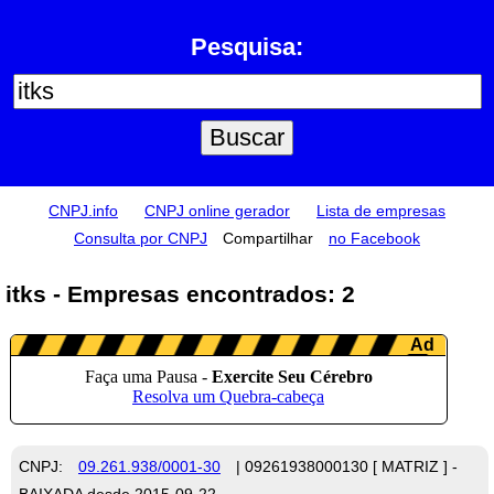
Pesquisa:
CNPJ.info
CNPJ online gerador
Lista de empresas
Consulta por CNPJ
Compartilhar
no Facebook
itks - Empresas encontrados: 2
CNPJ:
09.261.938/0001-30
| 09261938000130 [ MATRIZ ] -
BAIXADA desde 2015-09-22