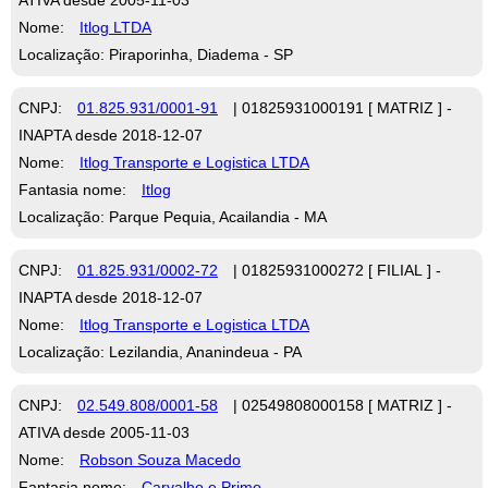
Nome:
Itlog LTDA
Localização: Piraporinha, Diadema - SP
CNPJ:
01.825.931/0001-91
| 01825931000191 [ MATRIZ ] -
INAPTA desde 2018-12-07
Nome:
Itlog Transporte e Logistica LTDA
Fantasia nome:
Itlog
Localização: Parque Pequia, Acailandia - MA
CNPJ:
01.825.931/0002-72
| 01825931000272 [ FILIAL ] -
INAPTA desde 2018-12-07
Nome:
Itlog Transporte e Logistica LTDA
Localização: Lezilandia, Ananindeua - PA
CNPJ:
02.549.808/0001-58
| 02549808000158 [ MATRIZ ] -
ATIVA desde 2005-11-03
Nome:
Robson Souza Macedo
Fantasia nome:
Carvalho e Primo