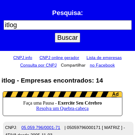
Pesquisa:
CNPJ.info
CNPJ online gerador
Lista de empresas
Consulta por CNPJ
Compartilhar
no Facebook
itlog - Empresas encontrados: 14
CNPJ:
05.059.796/0001-71
| 05059796000171 [ MATRIZ ] -
ATIVA desde 2005-11-03