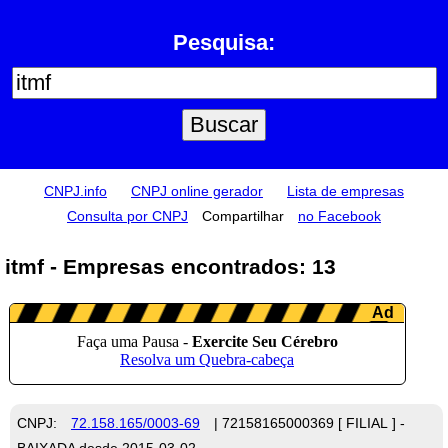
Pesquisa:
CNPJ.info
CNPJ online gerador
Lista de empresas
Consulta por CNPJ
Compartilhar
no Facebook
itmf - Empresas encontrados: 13
CNPJ:
72.158.165/0003-69
| 72158165000369 [ FILIAL ] -
BAIXADA desde 2015-03-02