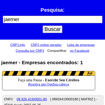
Pesquisa:
CNPJ.info
CNPJ online gerador
Lista de empresas
Consulta por CNPJ
Compartilhar
no Facebook
jaemer - Empresas encontrados: 1
CNPJ:
08.926.419/0001-80
| 08926419000180 [ MATRIZ ] -
ATIVA desde 2007-06-25