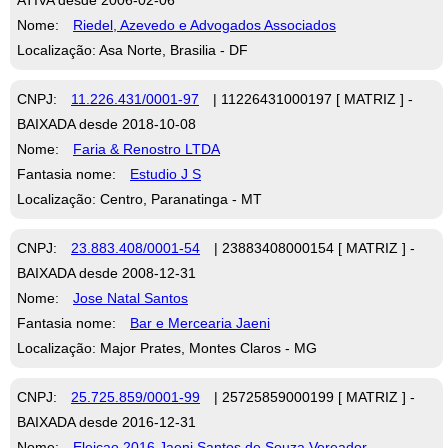
Nome:
Riedel, Azevedo e Advogados Associados
Localização: Asa Norte, Brasilia - DF
CNPJ:
11.226.431/0001-97
| 11226431000197 [ MATRIZ ] -
BAIXADA desde 2018-10-08
Nome:
Faria & Renostro LTDA
Fantasia nome:
Estudio J S
Localização: Centro, Paranatinga - MT
CNPJ:
23.883.408/0001-54
| 23883408000154 [ MATRIZ ] -
BAIXADA desde 2008-12-31
Nome:
Jose Natal Santos
Fantasia nome:
Bar e Mercearia Jaeni
Localização: Major Prates, Montes Claros - MG
CNPJ:
25.725.859/0001-99
| 25725859000199 [ MATRIZ ] -
BAIXADA desde 2016-12-31
Nome:
Eleicao 2016 Jaeni Santos de Souza Vereador