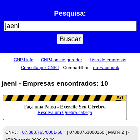
Pesquisa:
CNPJ.info
CNPJ online gerador
Lista de empresas
Consulta por CNPJ
Compartilhar
no Facebook
jaeni - Empresas encontrados: 10
CNPJ:
07.888.763/0001-60
| 07888763000160 [ MATRIZ ] -
ATIVA desde 2006-02-06