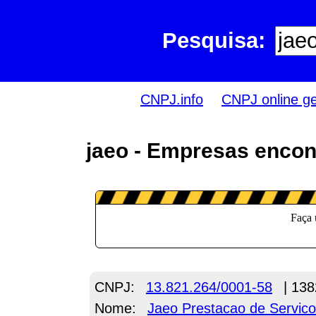
Pesquisa:
CNPJ.info
CNPJ online g
jaeo - Empresas encon
CNPJ:
13.821.264/0001-58
| 138
Nome:
Jaeo Prestacao de Servico