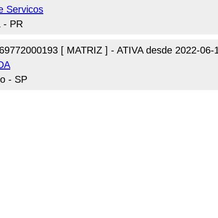
e Servicos
a - PR
69772000193 [ MATRIZ ] - ATIVA desde 2022-06-
TDA
lo - SP