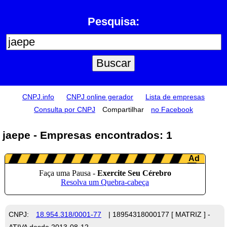
Pesquisa:
CNPJ.info
CNPJ online gerador
Lista de empresas
Consulta por CNPJ
Compartilhar
no Facebook
jaepe - Empresas encontrados: 1
CNPJ:
18.954.318/0001-77
| 18954318000177 [ MATRIZ ] -
ATIVA desde 2013-08-12