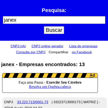
Pesquisa:
CNPJ.info
CNPJ online gerador
Lista de empresas
Consulta por CNPJ
Compartilhar
no Facebook
janex - Empresas encontrados: 13
CNPJ:
33.223.713/0001-73
| 33223713000173 [ MATRIZ ] -
ATIVA desde 2019-04-02