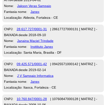
Nome:
Jakson Veras Sampaio
Fantasia nome:
Janex
Localização: Aldeota, Fortaleza - CE
CNPJ:
28.617.727/0001-31
| 28617727000131 [ MATRIZ ] -
BAIXADA desde 2018-09-10
Nome:
Janaina Maciel Trindade
Fantasia nome:
Insttituto Janex
Localização: Santa Maria, Brasilia - DF
CNPJ:
09.425.571/0001-42
| 09425571000142 [ MATRIZ ] -
BAIXADA desde 2019-02-14
Nome:
J V Sampaio Informatica
Fantasia nome:
Janex
Localização: Itaoca, Fortaleza - CE
CNPJ:
10.760.847/0001-28
| 10760847000128 [ MATRIZ ] -
BAIXADA desde 2009-10-06