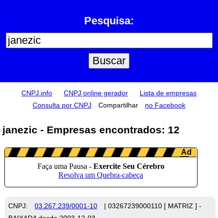
Pesquisa:
CNPJ.info
CNPJ online gerador
Lista de empresas
Consulta por CNPJ
Compartilhar
no Facebook
janezic - Empresas encontrados: 12
CNPJ:
03.267.239/0001-10
| 03267239000110 [ MATRIZ ] -
BAIXADA desde 2003-12-03