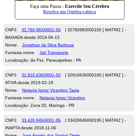
CNPJ:
32.760.983/0001-50
| 32760983000150 [ MATRIZ ] -
BAIXADA desde 2019-06-13
Nome:
Jonathan da Silva Barbosa
Fantasia nome:
Jsb Transporte
Localização: da Paz, Parauapebas - PA
CNPJ:
32.816.636/0001-00
| 32816636000100 [ MATRIZ ] -
ATIVA desde 2019-02-19
Nome:
Netania Ignez Vicentino Tapia
Fantasia nome:
Netania Ignez Vicentino
Localização: Zona 02, Maringa - PR
CNPJ:
33.420.845/0001-95
| 33420845000195 [ MATRIZ ] -
INAPTA desde 2018-11-06
Nome:
Jose Angelo dos Santos Dede