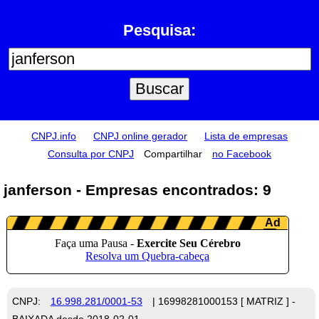
Pesquisa:
CNPJ.info
CNPJ online gerador
Lista de empresas
Consulta por CNPJ
Compartilhar
no Facebook
janferson - Empresas encontrados: 9
CNPJ:
16.998.281/0001-53
| 16998281000153 [ MATRIZ ] -
BAIXADA desde 2018-02-01