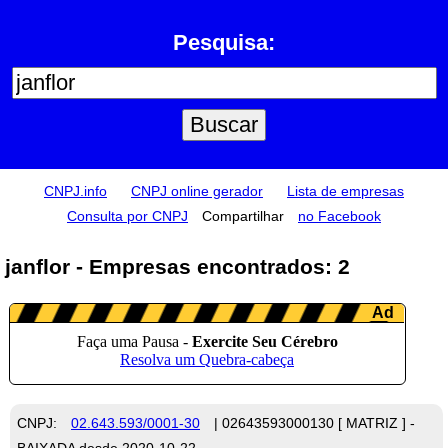
Pesquisa:
CNPJ.info
CNPJ online gerador
Lista de empresas
Consulta por CNPJ
Compartilhar
no Facebook
janflor - Empresas encontrados: 2
CNPJ:
02.643.593/0001-30
| 02643593000130 [ MATRIZ ] -
BAIXADA desde 2020-10-22