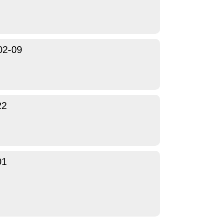
02-09
22
01