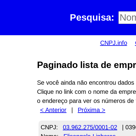
Pesquisa:
CNPJ.info
Paginado lista de empr
Se você ainda não encontrou dados n
Clique no link com o nome da empres
o endereço para ver os números de 
< Anterior
|
Próxima >
CNPJ:
03.962.275/0001-02
| 039