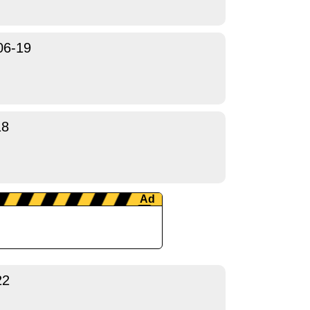
06-19
18
22