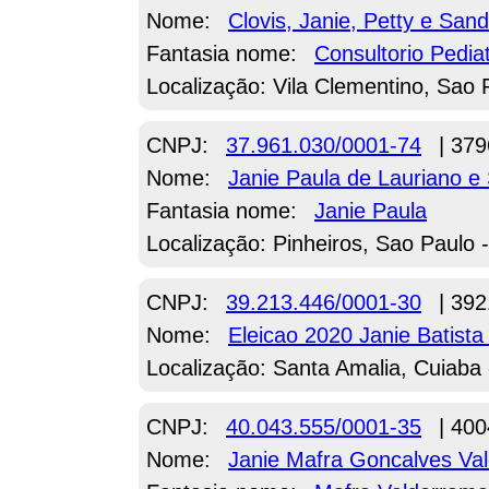
Nome:
Clovis, Janie, Petty e Sa
Fantasia nome:
Consultorio Pedia
Localização: Vila Clementino, Sao 
CNPJ:
37.961.030/0001-74
| 379
Nome:
Janie Paula de Lauriano e
Fantasia nome:
Janie Paula
Localização: Pinheiros, Sao Paulo 
CNPJ:
39.213.446/0001-30
| 392
Nome:
Eleicao 2020 Janie Batist
Localização: Santa Amalia, Cuiaba
CNPJ:
40.043.555/0001-35
| 400
Nome:
Janie Mafra Goncalves Va