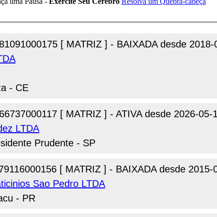
81091000175 [ MATRIZ ] - BAIXADA desde 2018-
LTDA
za - CE
66737000117 [ MATRIZ ] - ATIVA desde 2026-05-
ldez LTDA
esidente Prudente - SP
79116000156 [ MATRIZ ] - BAIXADA desde 2015-
aticinios Sao Pedro LTDA
acu - PR