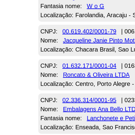
Fantasia nome:
W o G
Localização: Farolandia, Aracaju -
CNPJ:
00.619.402/0001-79
| 006
Nome:
Jacqueline Janie Pinto Mo
Localização: Chacara Brasil, Sao L
CNPJ:
01.632.171/0001-04
| 016
Nome:
Roncato & Oliveira LTDA
Localização: Centro, Porto Alegre 
CNPJ:
02.336.314/0001-95
| 023
Nome:
Embalagens Ana Bello LT
Fantasia nome:
Lanchonete e Peti
Localização: Enseada, Sao Francis