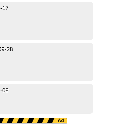
-17
09-28
-08