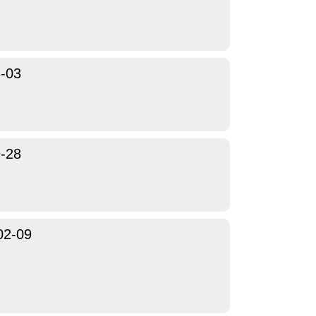
-03
-28
02-09