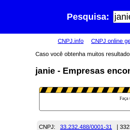
Pesquisa:
CNPJ.info
CNPJ online g
Caso você obtenha muitos resultados,
janie - Empresas enco
CNPJ:
33.232.488/0001-31
| 332