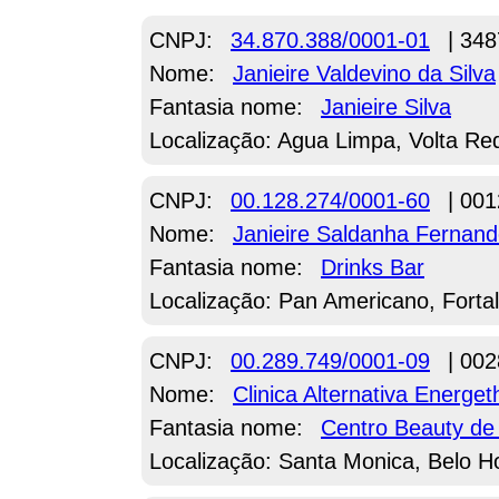
CNPJ:
34.870.388/0001-01
| 348
Nome:
Janieire Valdevino da Silva
Fantasia nome:
Janieire Silva
Localização: Agua Limpa, Volta Re
CNPJ:
00.128.274/0001-60
| 001
Nome:
Janieire Saldanha Fernan
Fantasia nome:
Drinks Bar
Localização: Pan Americano, Forta
CNPJ:
00.289.749/0001-09
| 002
Nome:
Clinica Alternativa Energe
Fantasia nome:
Centro Beauty de 
Localização: Santa Monica, Belo H