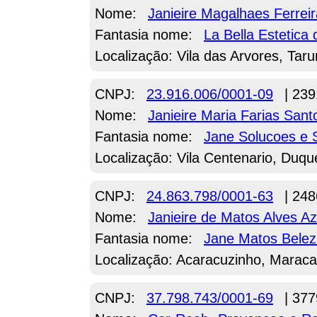
Nome:
Janieire Magalhaes Ferrei
Fantasia nome:
La Bella Estetica
Localização: Vila das Arvores, Tar
CNPJ:
23.916.006/0001-09
| 239
Nome:
Janieire Maria Farias Sant
Fantasia nome:
Jane Solucoes e 
Localização: Vila Centenario, Duqu
CNPJ:
24.863.798/0001-63
| 248
Nome:
Janieire de Matos Alves A
Fantasia nome:
Jane Matos Belez
Localização: Acaracuzinho, Marac
CNPJ:
37.798.743/0001-69
| 377