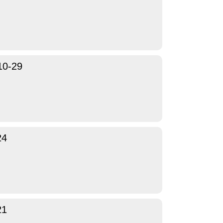
10-29
24
21