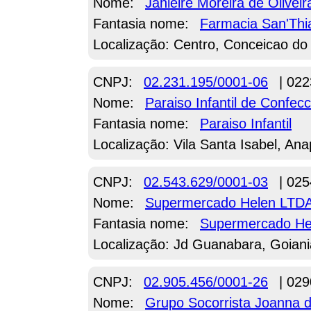
Nome:
Janieire Moreira de Oliveir
Fantasia nome:
Farmacia San'Thi
Localização: Centro, Conceicao do 
CNPJ:
02.231.195/0001-06
| 022
Nome:
Paraiso Infantil de Confe
Fantasia nome:
Paraiso Infantil
Localização: Vila Santa Isabel, Ana
CNPJ:
02.543.629/0001-03
| 025
Nome:
Supermercado Helen LTD
Fantasia nome:
Supermercado He
Localização: Jd Guanabara, Goian
CNPJ:
02.905.456/0001-26
| 029
Nome:
Grupo Socorrista Joanna d