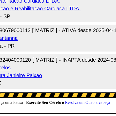
abilitacao Cardiaca LTDA.
cao e Reabilitacao Cardiaca LTDA.
 - SP
80679000113 [ MATRIZ ] - ATIVA desde 2025-04-
Santanna
ba - PR
32404000120 [ MATRIZ ] - INAPTA desde 2024-08
celos
ura Janieire Paixao
E