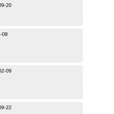
09-20
-08
02-09
09-22