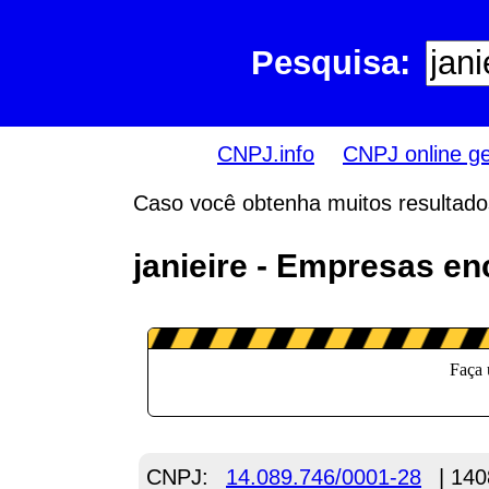
Pesquisa:
CNPJ.info
CNPJ online g
Caso você obtenha muitos resultados,
janieire - Empresas e
CNPJ:
14.089.746/0001-28
| 140