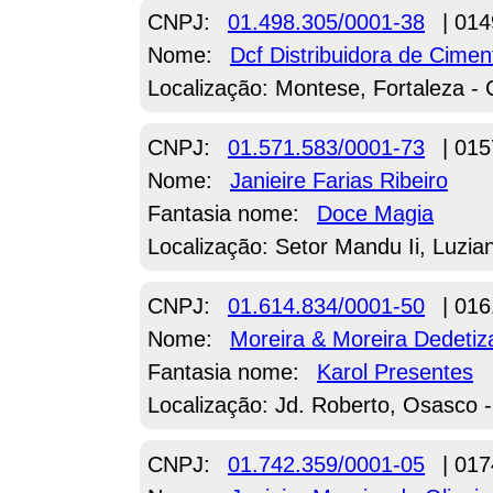
CNPJ:
01.498.305/0001-38
| 014
Nome:
Dcf Distribuidora de Cime
Localização: Montese, Fortaleza -
CNPJ:
01.571.583/0001-73
| 015
Nome:
Janieire Farias Ribeiro
Fantasia nome:
Doce Magia
Localização: Setor Mandu Ii, Luzia
CNPJ:
01.614.834/0001-50
| 016
Nome:
Moreira & Moreira Dedeti
Fantasia nome:
Karol Presentes
Localização: Jd. Roberto, Osasco 
CNPJ:
01.742.359/0001-05
| 017