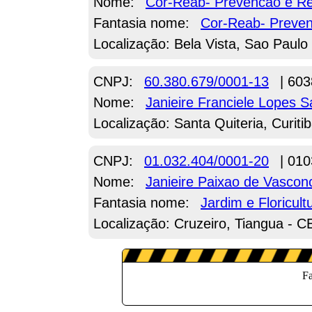
Nome:
Cor-Reab- Prevencao e Re
Fantasia nome:
Cor-Reab- Preven
Localização: Bela Vista, Sao Paulo
CNPJ:
60.380.679/0001-13
| 603
Nome:
Janieire Franciele Lopes 
Localização: Santa Quiteria, Curiti
CNPJ:
01.032.404/0001-20
| 010
Nome:
Janieire Paixao de Vascon
Fantasia nome:
Jardim e Floricult
Localização: Cruzeiro, Tiangua - C