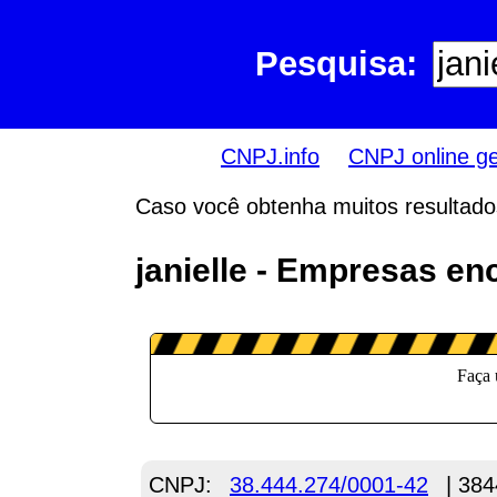
Pesquisa:
CNPJ.info
CNPJ online g
Caso você obtenha muitos resultados,
janielle - Empresas en
CNPJ:
38.444.274/0001-42
| 384