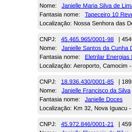
Nome:
Janielle Maria Silva de Li
Fantasia nome:
Tapeceiro 10 Rev
Localização: Nossa Senhora das D
CNPJ:
45.465.965/0001-98
| 454
Nome:
Janielle Santos da Cunha
Fantasia nome:
Eletrilar Energia
Localização: Aeroporto, Camocim 
CNPJ:
18.936.430/0001-85
| 189
Nome:
Janielle Francisco da Silva
Fantasia nome:
Janielle Doces
Localização: Km 32, Nova Iguacu -
CNPJ:
45.972.846/0001-21
| 459