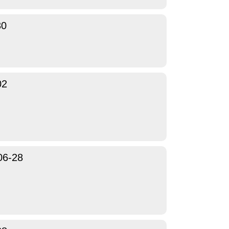
30
02
06-28