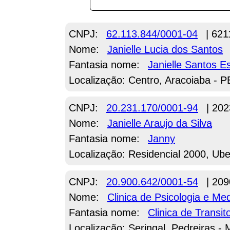
CNPJ:
62.113.844/0001-04
| 621
Nome:
Janielle Lucia dos Santos
Fantasia nome:
Janielle Santos Es
Localização: Centro, Aracoiaba - P
CNPJ:
20.231.170/0001-94
| 202
Nome:
Janielle Araujo da Silva
Fantasia nome:
Janny
Localização: Residencial 2000, Ub
CNPJ:
20.900.642/0001-54
| 209
Nome:
Clinica de Psicologia e Me
Fantasia nome:
Clinica de Transit
Localização: Seringal, Pedreiras -