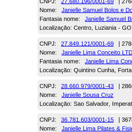
CNPJ:
27.680.196/0001-69
| 276
Nome:
Janielle Samuel Bolos e 
Fantasia nome:
Janielle Samuel B
Localização: Centro, Luziania - GO
CNPJ:
27.849.121/0001-69
| 278
Nome:
Janielle Lima Conceito LT
Fantasia nome:
Janielle Lima Con
Localização: Quintino Cunha, Forta
CNPJ:
28.660.979/0001-43
| 286
Nome:
Janielle Sousa Cruz
Localização: Sao Salvador, Imperat
CNPJ:
36.781.603/0001-15
| 367
Nome:
Janielle Lima Pilates & Fis