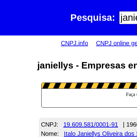
Pesquisa:
CNPJ.info
CNPJ online g
janiellys - Empresas e
CNPJ:
19.609.581/0001-91
| 196
Nome:
Italo Janiellys Oliveira dos