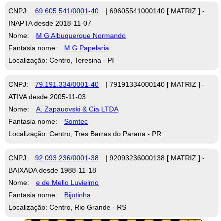
CNPJ:
69.605.541/0001-40
| 69605541000140 [ MATRIZ ] -
INAPTA desde 2018-11-07
Nome:
M G Albuquerque Normando
Fantasia nome:
M G Papelaria
Localização: Centro, Teresina - PI
CNPJ:
79.191.334/0001-40
| 79191334000140 [ MATRIZ ] -
ATIVA desde 2005-11-03
Nome:
A. Zapauovski & Cia LTDA
Fantasia nome:
Somtec
Localização: Centro, Tres Barras do Parana - PR
CNPJ:
92.093.236/0001-38
| 92093236000138 [ MATRIZ ] -
BAIXADA desde 1988-11-18
Nome:
e de Mello Luvielmo
Fantasia nome:
Bijutinha
Localização: Centro, Rio Grande - RS