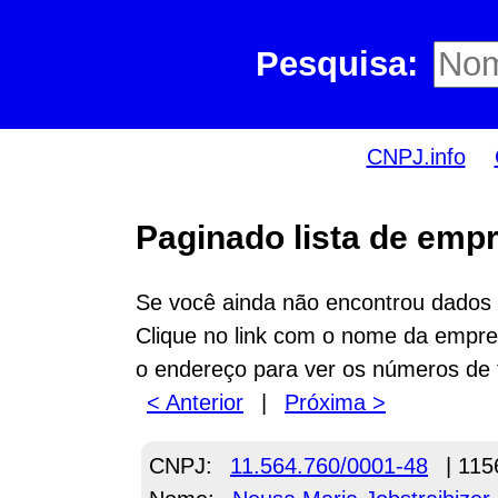
Pesquisa:
CNPJ.info
Paginado lista de empr
Se você ainda não encontrou dados n
Clique no link com o nome da empres
o endereço para ver os números de 
< Anterior
|
Próxima >
CNPJ:
11.564.760/0001-48
| 115