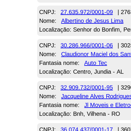
CNPJ:
27.635.972/0001-09
| 276
Nome:
Albertino de Jesus Lima
Localização: Senhor do Bonfim, Pe
CNPJ:
30.286.966/0001-06
| 302
Nome:
Claudionor Maciel dos San
Fantasia nome:
Auto Tec
Localização: Centro, Jundia - AL
CNPJ:
32.909.732/0001-95
| 329
Nome:
Jacqueline Alves Rodrigue
Fantasia nome:
Jl Moveis e Eletr
Localização: Bnh, Vilhena - RO
CNPJ:
36.074.437/0001-17
| 360