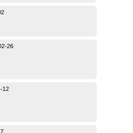
02
02-26
-12
27