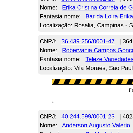
Nome:
Erika Cristina Correia de 
Fantasia nome:
Bar da Loira Erika
Localização: Rosalia, Campinas - 
CNPJ:
36.439.256/0001-47
| 364
Nome:
Robervania Campos Gonc
Fantasia nome:
Teleze Variedade
Localização: Vila Moraes, Sao Paul
CNPJ:
40.244.599/0001-23
| 402
Nome:
Anderson Augusto Valerio