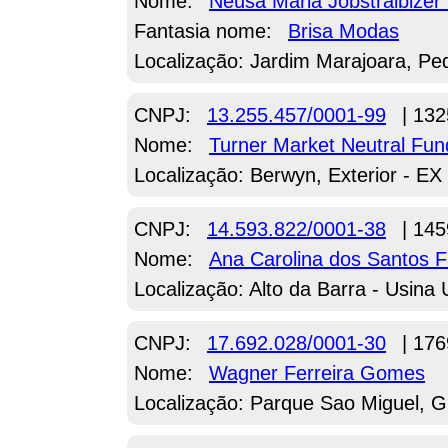
Nome:
Neusa Maria Jobstraibizer 
Fantasia nome:
Brisa Modas
Localização: Jardim Marajoara, Pe
CNPJ:
13.255.457/0001-99
| 132
Nome:
Turner Market Neutral Fun
Localização: Berwyn, Exterior - EX
CNPJ:
14.593.822/0001-38
| 145
Nome:
Ana Carolina dos Santos F
Localização: Alto da Barra - Usina 
CNPJ:
17.692.028/0001-30
| 176
Nome:
Wagner Ferreira Gomes
Localização: Parque Sao Miguel, G