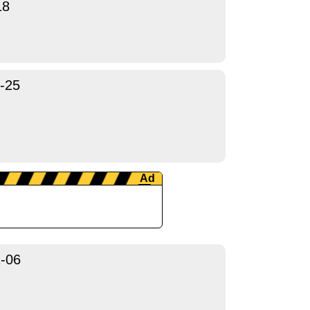
18
-25
-06