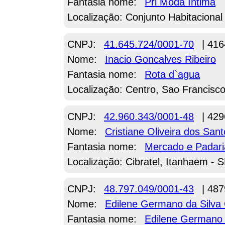
Fantasia nome:
Pri Moda Intima
Localização: Conjunto Habitaciona
CNPJ:
41.645.724/0001-70
| 416
Nome:
Inacio Goncalves Ribeiro
Fantasia nome:
Rota d`agua
Localização: Centro, Sao Francisc
CNPJ:
42.960.343/0001-48
| 429
Nome:
Cristiane Oliveira dos San
Fantasia nome:
Mercado e Padari
Localização: Cibratel, Itanhaem - 
CNPJ:
48.797.049/0001-43
| 487
Nome:
Edilene Germano da Silva 
Fantasia nome:
Edilene Germano 