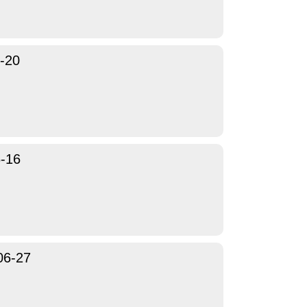
-20
-16
06-27