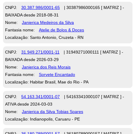
CNPJ:
30.387.986/0001-65
| 30387986000165 [ MATRIZ ] -
BAIXADA desde 2018-08-31
Nome:
Janierica Medeiros da Silva
Fantasia nome:
Atelie de Bolos & Doces
Localização: Santo Antonio, Cruzeta - RN
CNPJ:
31.949.271/0001-11
| 31949271000111 [ MATRIZ ] -
BAIXADA desde 2026-03-29
Nome:
Janierica dos Reis Morais
Fantasia nome:
Sorvete Encantado
Localização: Habitar Brasil, Mae do Rio - PA
CNPJ:
54.163.341/0001-07
| 54163341000107 [ MATRIZ ] -
ATIVA desde 2024-03-03
Nome:
Janierica da Silva Tobias Soares
Localização: Indianopolis, Caruaru - PE
CNPJ:
36.180.789/0001-57
| 36180789000157 [ MATRIZ ] -