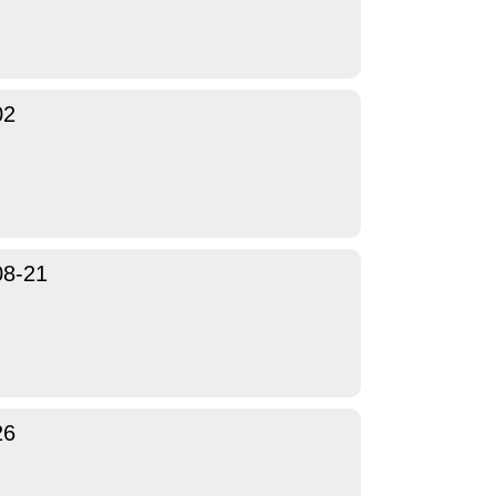
02
08-21
26