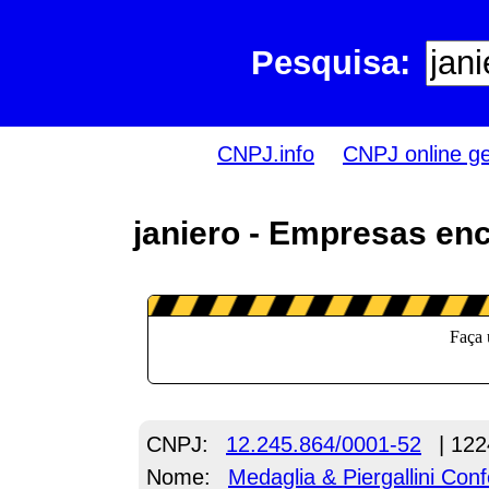
Pesquisa:
CNPJ.info
CNPJ online g
janiero - Empresas en
CNPJ:
12.245.864/0001-52
| 122
Nome:
Medaglia & Piergallini Co