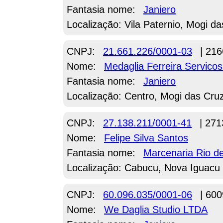
Fantasia nome:
Janiero
Localização: Vila Paternio, Mogi d
CNPJ:
21.661.226/0001-03
| 216
Nome:
Medaglia Ferreira Servico
Fantasia nome:
Janiero
Localização: Centro, Mogi das Cru
CNPJ:
27.138.211/0001-41
| 271
Nome:
Felipe Silva Santos
Fantasia nome:
Marcenaria Rio de
Localização: Cabucu, Nova Iguacu 
CNPJ:
60.096.035/0001-06
| 600
Nome:
We Daglia Studio LTDA