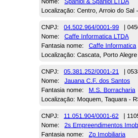
Nome:
Spaniol & Spaniol LTDA
Localização: Centro, Arroio do Sal 
CNPJ:
04.502.964/0001-99
| 045
Nome:
Caffe Informatica LTDA
Fantasia nome:
Caffe Informatica
Localização: Cascata, Porto Alegre
CNPJ:
05.381.252/0001-21
| 053
Nome:
Jauana C.F. dos Santos
Fantasia nome:
M.S. Borracharia
Localização: Moquem, Taquara - 
CNPJ:
11.051.904/0001-62
| 110
Nome:
2s Empreendimentos Imobi
Fantasia nome:
Zp Imobiliaria