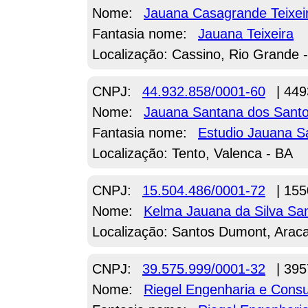
Nome:
Jauana Casagrande Teixei
Fantasia nome:
Jauana Teixeira
Localização: Cassino, Rio Grande 
CNPJ:
44.932.858/0001-60
| 449
Nome:
Jauana Santana dos Sant
Fantasia nome:
Estudio Jauana S
Localização: Tento, Valenca - BA
CNPJ:
15.504.486/0001-72
| 155
Nome:
Kelma Jauana da Silva Sa
Localização: Santos Dumont, Araca
CNPJ:
39.575.999/0001-32
| 395
Nome:
Riegel Engenharia e Consu