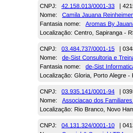
CNPJ:
42.158.013/0001-33
| 421
Nome:
Camila Jauana Reinheimer
Fantasia nome:
Aromas By Jauan
Localização: Centro, Sapiranga - 
CNPJ:
03.484.737/0001-15
| 034
Nome:
de-Sist Consultoria e Tre
Fantasia nome:
de-Sist Informatic
Localização: Gloria, Porto Alegre -
CNPJ:
03.935.141/0001-94
| 039
Nome:
Associacao dos Familiares
Localização: Rio Branco, Novo Ha
CNPJ:
04.131.324/0001-10
| 041