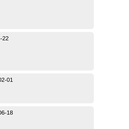
-22
02-01
06-18