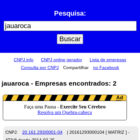
Pesquisa:
CNPJ.info
CNPJ online gerador
Lista de empresas
Consulta por CNPJ
Compartilhar
no Facebook
jauaroca - Empresas encontrados: 2
CNPJ:
20.161.293/0001-04
| 20161293000104 [ MATRIZ ] -
ATIVA desde 2014-02-25