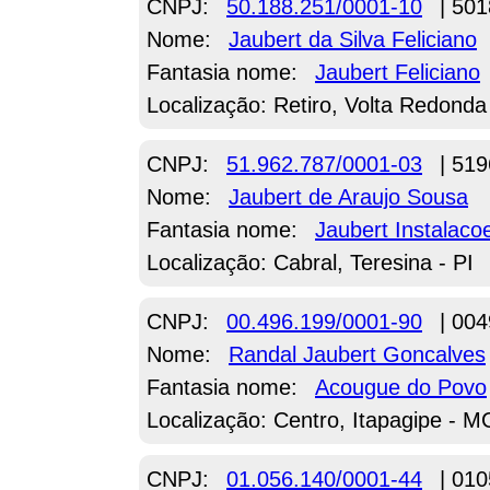
CNPJ:
50.188.251/0001-10
| 501
Nome:
Jaubert da Silva Feliciano
Fantasia nome:
Jaubert Feliciano
Localização: Retiro, Volta Redonda
CNPJ:
51.962.787/0001-03
| 519
Nome:
Jaubert de Araujo Sousa
Fantasia nome:
Jaubert Instalacoe
Localização: Cabral, Teresina - PI
CNPJ:
00.496.199/0001-90
| 004
Nome:
Randal Jaubert Goncalves
Fantasia nome:
Acougue do Povo
Localização: Centro, Itapagipe - M
CNPJ:
01.056.140/0001-44
| 010