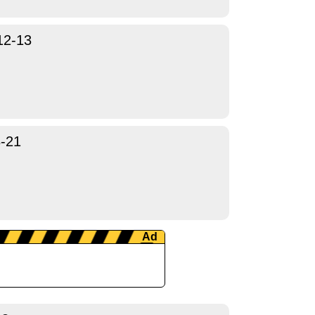
12-13
-21