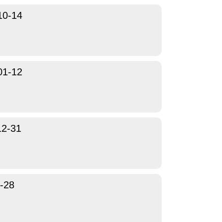
10-14
01-12
12-31
-28