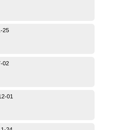
1-25
7-02
12-01
11-24