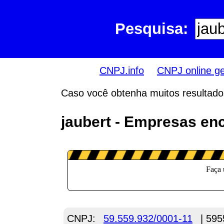
Pesquisa:
CNPJ.info
CNPJ online g
Caso você obtenha muitos resultados,
jaubert - Empresas en
CNPJ:
59.559.932/0001-11
| 595