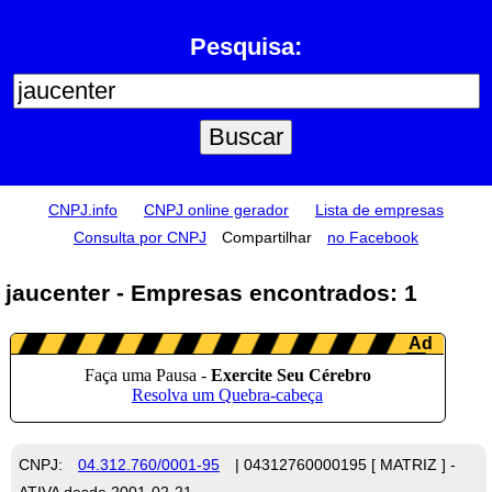
Pesquisa:
CNPJ.info
CNPJ online gerador
Lista de empresas
Consulta por CNPJ
Compartilhar
no Facebook
jaucenter - Empresas encontrados: 1
CNPJ:
04.312.760/0001-95
| 04312760000195 [ MATRIZ ] -
ATIVA desde 2001-02-21