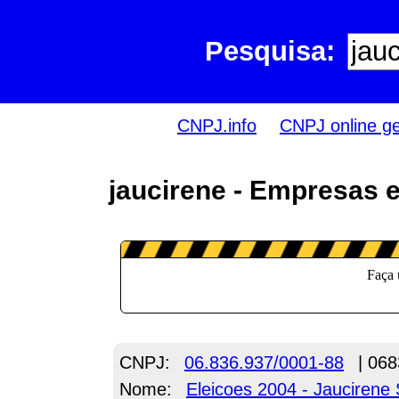
Pesquisa:
CNPJ.info
CNPJ online g
jaucirene - Empresas 
CNPJ:
06.836.937/0001-88
| 068
Nome:
Eleicoes 2004 - Jaucirene