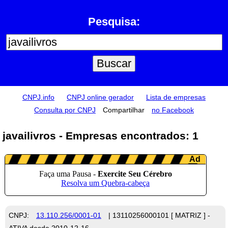
Pesquisa:
CNPJ.info
CNPJ online gerador
Lista de empresas
Consulta por CNPJ
Compartilhar
no Facebook
javailivros - Empresas encontrados: 1
CNPJ:
13.110.256/0001-01
| 13110256000101 [ MATRIZ ] -
ATIVA desde 2010-12-16